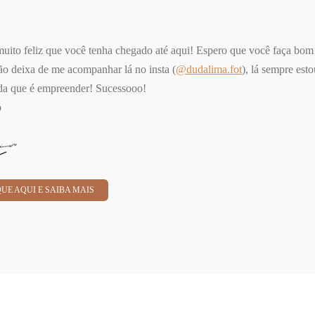
uito feliz que você tenha chegado até aqui! Espero que você faça bom
ão deixa de me acompanhar lá no insta (
@dudalima.fot
), lá sempre est
ada que é empreender! Sucessooo!
o
QUE AQUI E SAIBA MAIS