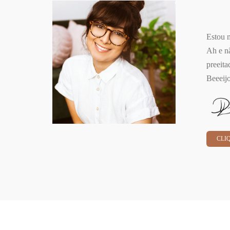
Estou m
Ah e n
preeit
Beeeij
CLI