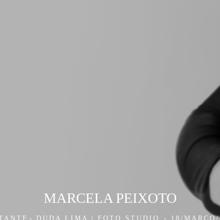
MARCELA PEIXOTO
TANTE
DUDA LIMA | FOTO STUDIO
18/MARÇO/